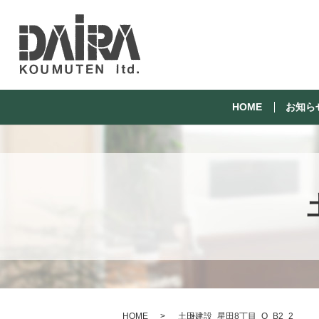
HOME
お知ら
HOME
土田建設_星田8丁目_O_B2_2