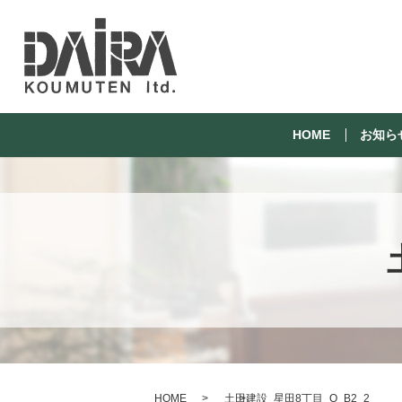
HOME
お知ら
HOME
土田建設_星田8丁目_O_B2_2