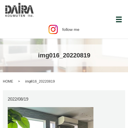
メ
follow me
img016_20220819
HOME
img016_20220819
2022/08/19