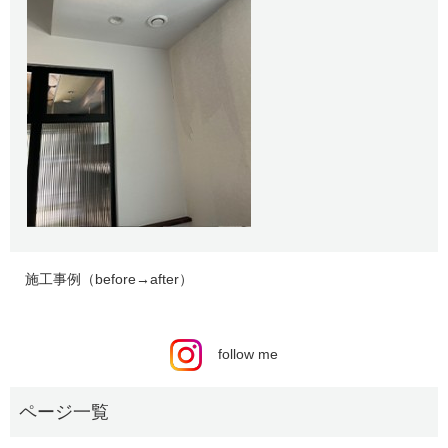
施工事例（before→after）
follow me