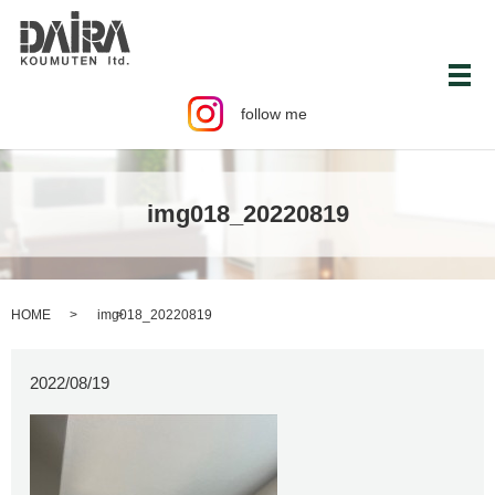
メ
follow me
img018_20220819
HOME
img018_20220819
2022/08/19