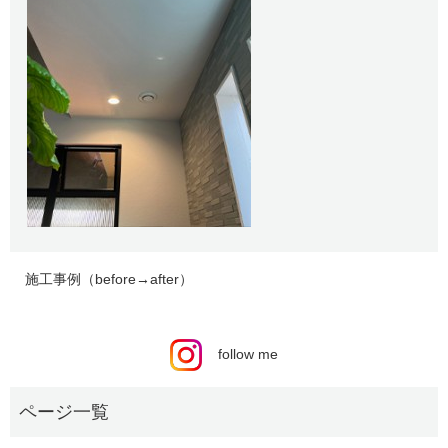
施工事例（before→after）
follow me