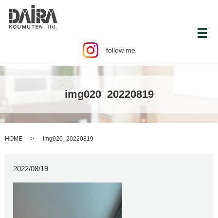
メ
follow me
img020_20220819
HOME
img020_20220819
2022/08/19