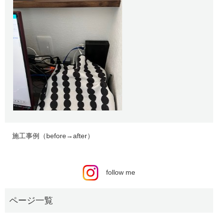
施工事例（before→after）
follow me