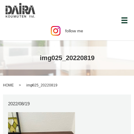
メ
follow me
img025_20220819
HOME
img025_20220819
2022/08/19