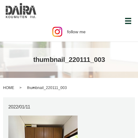
メ
follow me
thumbnail_220111_003
HOME
thumbnail_220111_003
2022/01/11