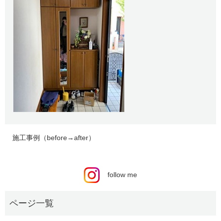
施工事例（before→after）
follow me