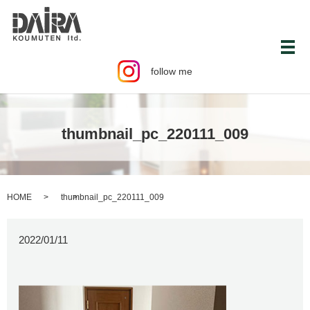
メ
follow me
thumbnail_pc_220111_009
HOME
thumbnail_pc_220111_009
2022/01/11