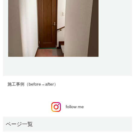
施工事例（before→after）
follow me