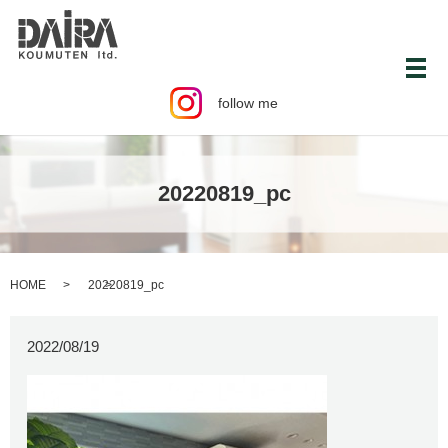
メ
follow me
20220819_pc
HOME
20220819_pc
2022/08/19