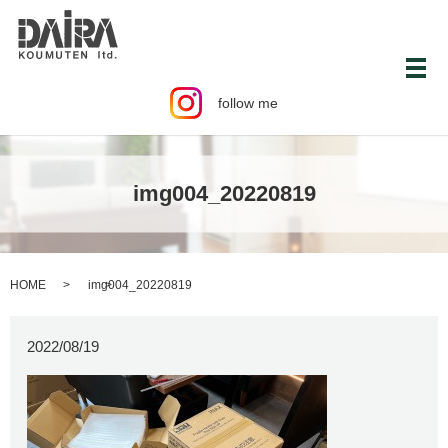
メ
follow me
img004_20220819
HOME
img004_20220819
2022/08/19