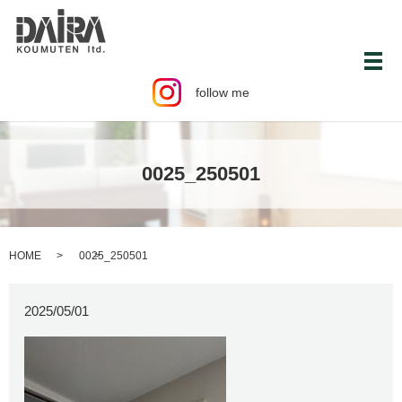
メ
follow me
0025_250501
HOME
0025_250501
2025/05/01