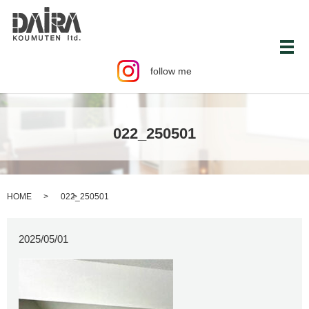
メ
follow me
022_250501
HOME
022_250501
2025/05/01