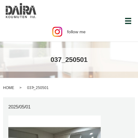
メ
follow me
037_250501
HOME
037_250501
2025/05/01