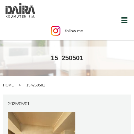
メ
follow me
15_250501
HOME
15_250501
2025/05/01