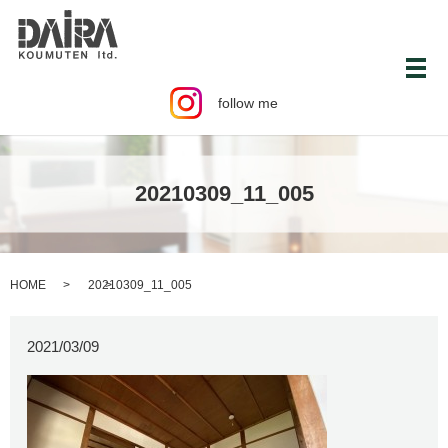
メ
follow me
20210309_11_005
HOME
20210309_11_005
2021/03/09