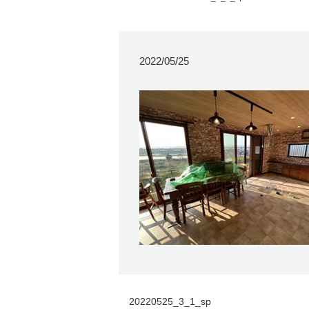
2022/05/25
20220525_3_1_sp