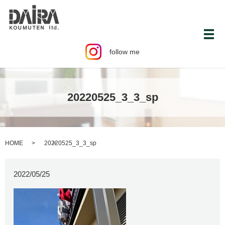
メ
follow me
20220525_3_3_sp
HOME
20220525_3_3_sp
2022/05/25