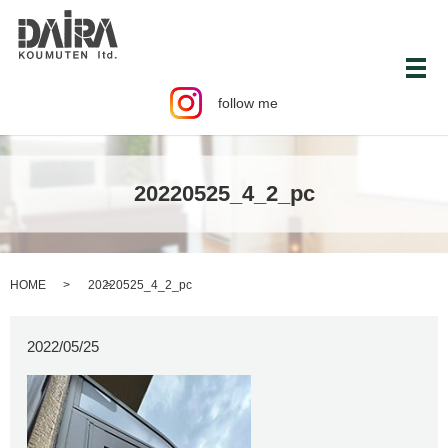
メ
follow me
20220525_4_2_pc
HOME
20220525_4_2_pc
2022/05/25