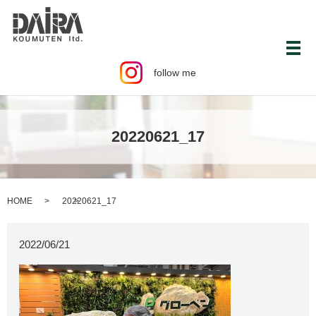
メ
follow me
20220621_17
HOME
20220621_17
2022/06/21