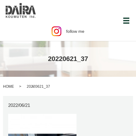
メ
follow me
20220621_37
HOME
20220621_37
2022/06/21