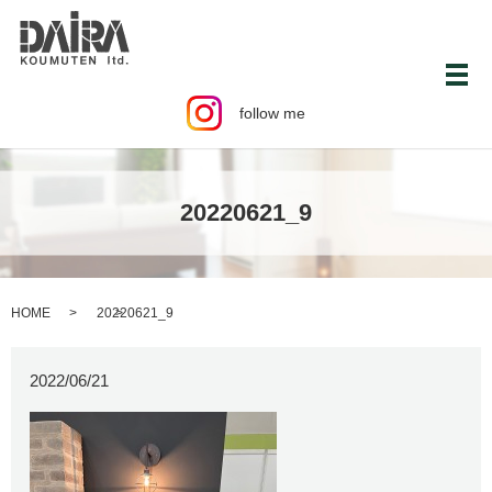
メ
follow me
20220621_9
HOME
20220621_9
2022/06/21