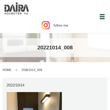
メ
follow me
20221014_008
HOME
20221014_008
2022/10/14