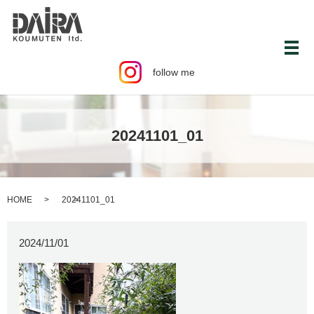
メ
follow me
20241101_01
HOME
20241101_01
2024/11/01