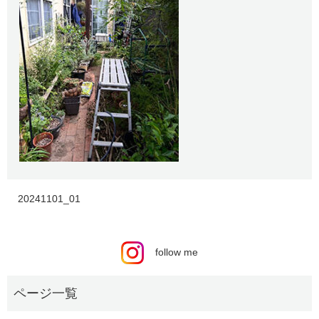
20241101_01
follow me