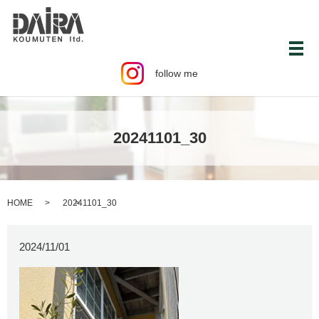
メ
follow me
20241101_30
HOME
20241101_30
2024/11/01