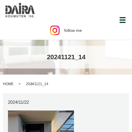
メ
follow me
20241121_14
HOME
20241121_14
2024/11/22