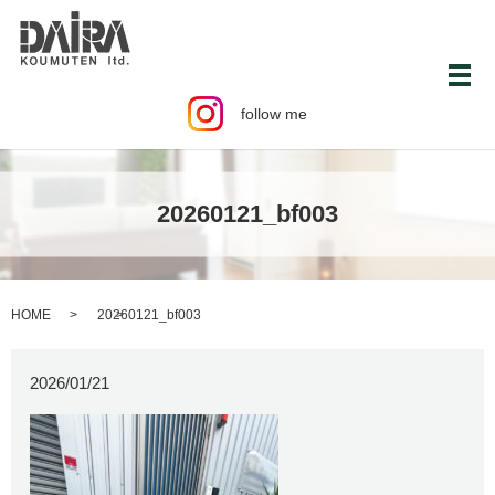
メ
follow me
20260121_bf003
HOME
20260121_bf003
2026/01/21