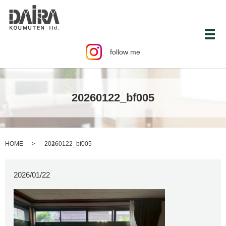
メ
follow me
20260122_bf005
HOME
20260122_bf005
2026/01/22