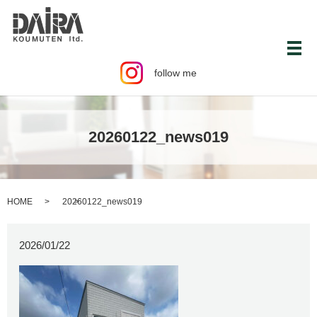
メ
follow me
20260122_news019
HOME
20260122_news019
2026/01/22