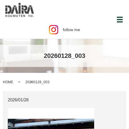
メ
follow me
20260128_003
HOME
20260128_003
2026/01/28