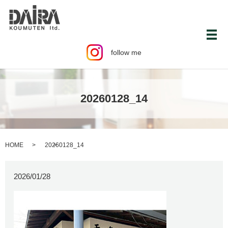
メ
follow me
20260128_14
HOME
20260128_14
2026/01/28