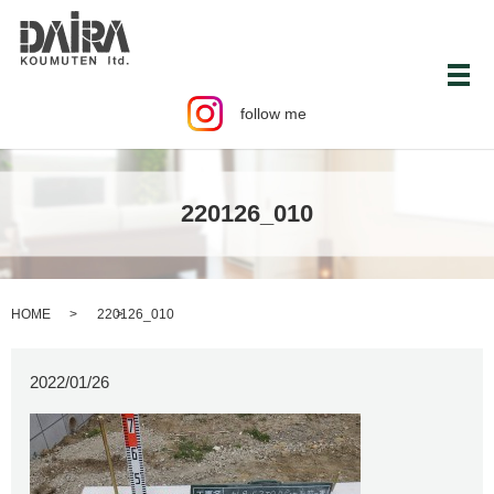
メ
follow me
220126_010
HOME
220126_010
2022/01/26