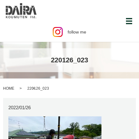
メ
follow me
220126_023
HOME
220126_023
2022/01/26