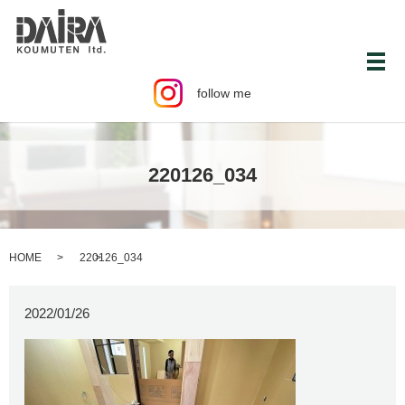
メ
follow me
220126_034
HOME
220126_034
2022/01/26