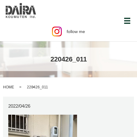
メ
follow me
220426_011
HOME
220426_011
2022/04/26