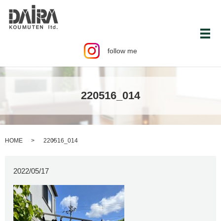
メ
follow me
220516_014
HOME
220516_014
2022/05/17