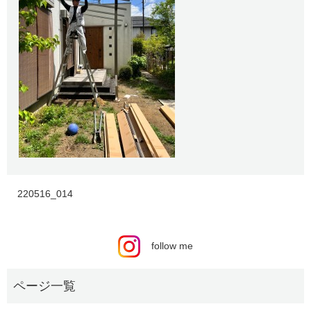
220516_014
follow me