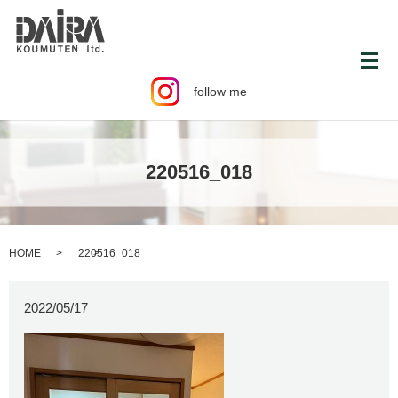
メ
follow me
220516_018
HOME
220516_018
2022/05/17