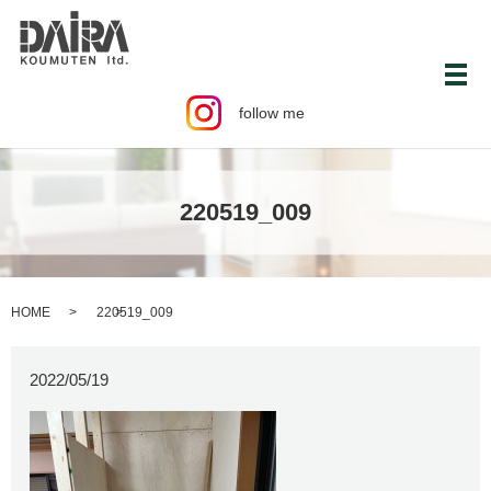
メ
follow me
220519_009
HOME
220519_009
2022/05/19