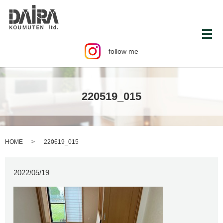
メ
follow me
220519_015
HOME
220519_015
2022/05/19