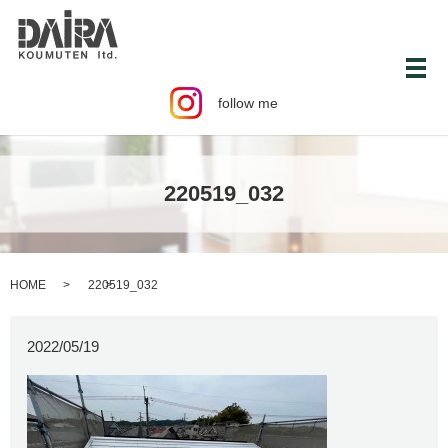
メ
follow me
220519_032
HOME
220519_032
2022/05/19