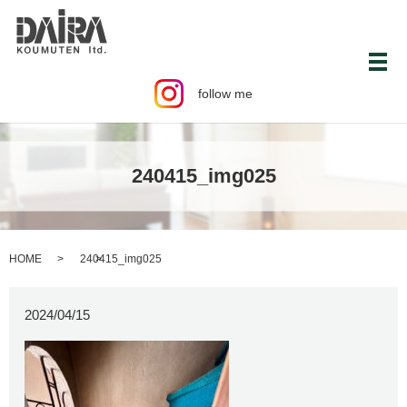
メ
follow me
240415_img025
HOME
240415_img025
2024/04/15