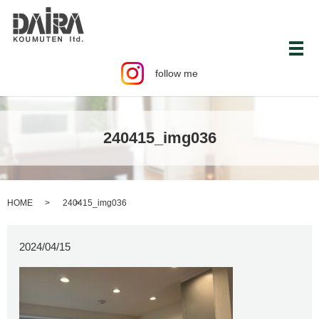
メ
follow me
240415_img036
HOME
240415_img036
2024/04/15