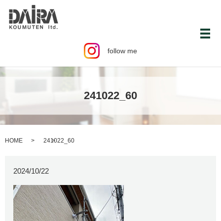
メ
follow me
241022_60
HOME
241022_60
2024/10/22