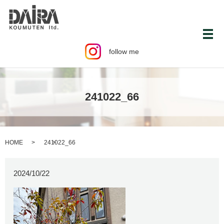
メ
follow me
241022_66
HOME
241022_66
2024/10/22