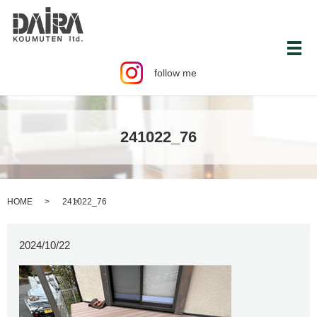
メ
follow me
241022_76
HOME
241022_76
2024/10/22