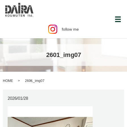
メ
follow me
2601_img07
HOME
2601_img07
2026/01/28