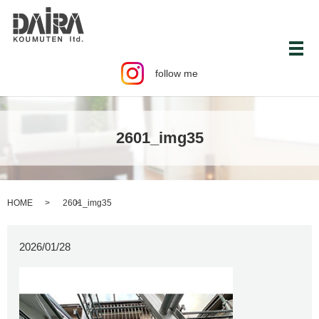
メ
follow me
2601_img35
HOME
2601_img35
2026/01/28