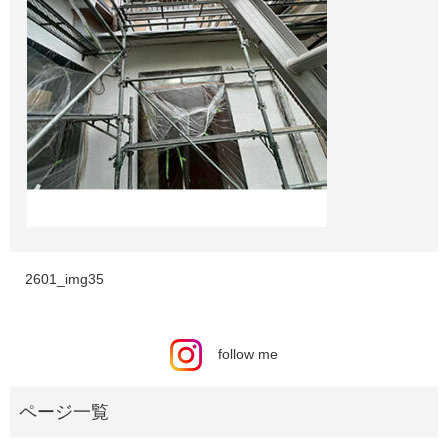
2601_img35
follow me