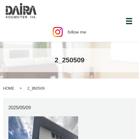
メ
follow me
2_250509
HOME
2_250509
2025/05/09