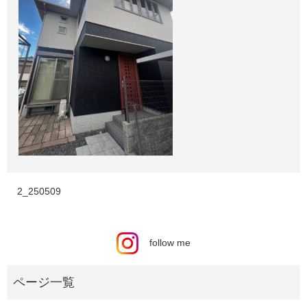
2_250509
follow me