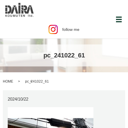
メ
follow me
pc_241022_61
HOME
pc_241022_61
2024/10/22