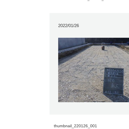
2022/01/26
thumbnail_220126_001