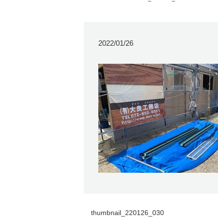
2022/01/26
thumbnail_220126_030